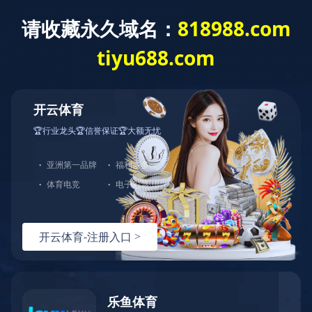
华体会在线
关于我们
新闻动态