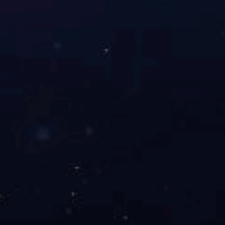
量。
【上一篇】：
上好开工第一课
监理党委领导班子召开2024
山东省济南市历下区旅游路21737号
友情链接：
公司百科
济南建设网
官网：www.momentoussoftware.com 备案号：
鲁
地址：山东省济南市历下区旅游路21737号 咨询热线：
版权所有： 华体会在线(中国)