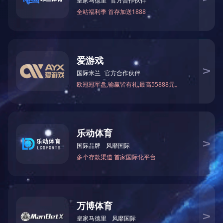
公司赴上海市建设工程监
中秋聚餐话团圆
公司参加市直机关工委乒
迎“五一”庆“五四” 公司
我公司被评为“济南市城市
“十艺节”建设获殊荣
公司喜获17项2013年度“
标 情 快 讯