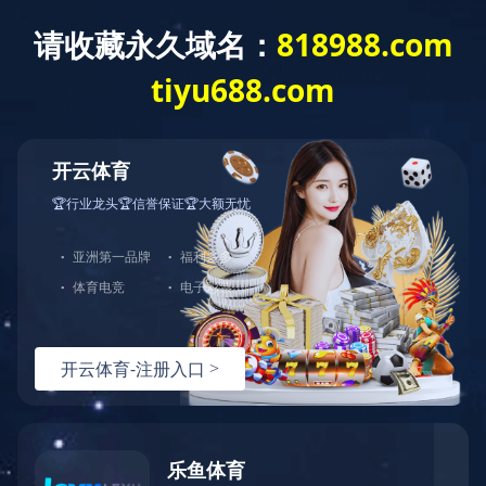
华体会在线
关于我们
新闻动态